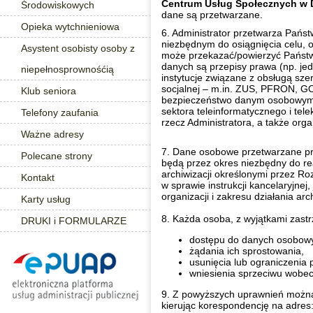
Centrum Usług Społecznych w 
Środowiskowych
dane są przetwarzane.
Opieka wytchnieniowa
6. Administrator przetwarza Pańs
niezbędnym do osiągnięcia celu, 
Asystent osobisty osoby z
może przekazać/powierzyć Państ
danych są przepisy prawa (np. jed
niepełnosprownośćią
instytucje związane z obsługą sze
socjalnej – m.in. ZUS, PFRON, G
Klub seniora
bezpieczeństwo danym osobowym,
sektora teleinformatycznego i te
Telefony zaufania
rzecz Administratora, a także or
Ważne adresy
7. Dane osobowe przetwarzane p
Polecane strony
będą przez okres niezbędny do rea
archiwizacji określonymi przez Ro
Kontakt
w sprawie instrukcji kancelaryjnej
organizacji i zakresu działania a
Karty usług
8. Każda osoba, z wyjątkami zast
DRUKI i FORMULARZE
dostępu do danych osobowy
żądania ich sprostowania,
usunięcia lub ograniczenia 
wniesienia sprzeciwu wobec
9. Z powyższych uprawnień można s
kierując korespondencję na adres