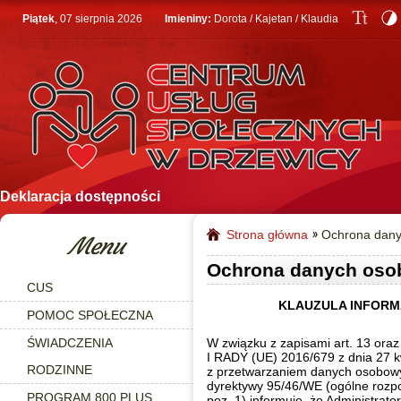
Piątek
, 07 sierpnia 2026
Imieniny:
Dorota / Kajetan / Klaudia
Deklaracja dostępności
Strona główna
Ochrona dan
Menu
Ochrona danych os
CUS
KLAUZULA INFORM
POMOC SPOŁECZNA
ŚWIADCZENIA
W związku z zapisami art. 13
I RADY (UE) 2016/679 z dnia 27 k
RODZINNE
z przetwarzaniem danych osobowy
dyrektywy 95/46/WE (ogólne rozpo
PROGRAM 800 PLUS
poz. 1) informuję, że Administra