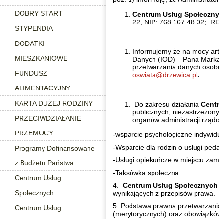
DOBRY START
Centrum Usług Społeczn
22, NIP: 768 167 48 02; R
STYPENDIA
DODATKI
Informujemy że na mocy art.
MIESZKANIOWE
Danych (IOD) – Pana Marka 
przetwarzania danych osob
FUNDUSZ
oswiata@drzewica.pl
.
ALIMENTACYJNY
KARTA DUŻEJ RODZINY
Do zakresu działania
Cent
publicznych, niezastrzeżo
PRZECIWDZIAŁANIE
organów administracji rządo
PRZEMOCY
-wsparcie psychologiczne indywid
-Wsparcie dla rodzin o usługi peda
Programy Dofinansowane
-Usługi opiekuńcze w miejscu zam
z Budżetu Państwa
-Taksówka społeczna
Centrum Usług
4.
Centrum Usług Społecznych
Społecznych
wynikających z przepisów prawa.
5. Podstawa prawna przetwarzani
Centrum Usług
(merytorycznych) oraz obowiązków